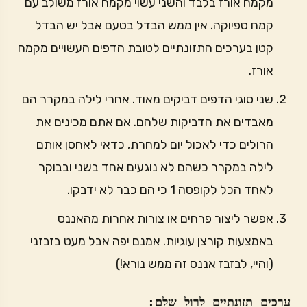
מקמח אורז בלבד והשני עשוי מקמח אורז משולב עם
קמח טפיוקה. אין ממש הבדל בטעם אבל יש הבדל
קטן בערכים התזונתיים לטובת הדפים העשויים מקמח
אורז.
שני סוגי הדפים דביקים מאוד. אחרי לילה במקרר הם
מאבדים את הדביקות שלהם. אם אתם מכינים את
הרולים כדי לאכול יום למחרת, כדאי לאחסן אותם
לילה במקרר כשהם לא נוגעים אחד בשני ובבוקר
לאחד הכל לקופסה 1 כי הם כבר לא ידבקו.
אפשר ליצור פרחים או צורות אחרות מהאננס
באמצעות קורצן עוגיות. אמנם יפה אבל מעט בזבזני
(והיי, לבזבז אננס זה ממש נורא!)
ערכים תזונתיים לרול שלם: 
