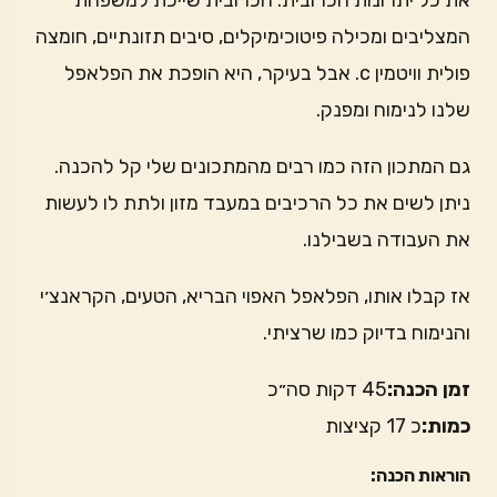
את כל יתרונות הכרובית. הכרובית שייכת למשפחת
המצליבים ומכילה פיטוכימיקלים, סיבים תזונתיים, חומצה
פולית וויטמין c. אבל בעיקר, היא הופכת את הפלאפל
שלנו לנימוח ומפנק.
גם המתכון הזה כמו רבים מהמתכונים שלי קל להכנה.
ניתן לשים את כל הרכיבים במעבד מזון ולתת לו לעשות
את העבודה בשבילנו.
אז קבלו אותו, הפלאפל האפוי הבריא, הטעים, הקראנצ׳י
והנימוח בדיוק כמו שרציתי.
זמן הכנה:
45 דקות סה״כ
כמות:
כ 17 קציצות
הוראות הכנה: