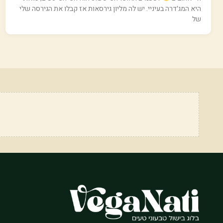
היא המג׳דרה בעיניי. יש לה מליון גירסאות אז קבלו את הגירסה שלי
של