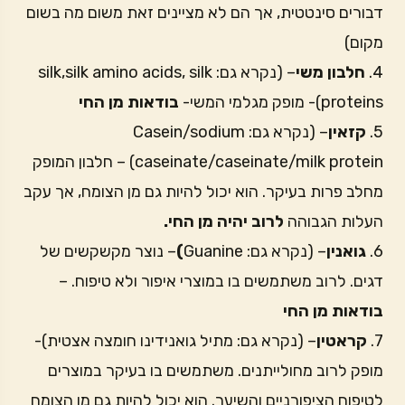
דבורים סינטטית, אך הם לא מציינים זאת משום מה בשום
מקום)
4.
חלבון משי
– (נקרא גם: silk,silk amino acids, silk
proteins)- מופק מגלמי המשי-
בודאות מן החי
5.
קזאין
– (נקרא גם: Casein/sodium
caseinate/caseinate/milk protein) – חלבון המופק
מחלב פרות בעיקר. הוא יכול להיות גם מן הצומח, אך עקב
העלות הגבוהה
לרוב יהיה מן החי.
6.
גואנין
– (נקרא גם: Guanine
)
– נוצר מקשקשים של
דגים. לרוב משתמשים בו במוצרי איפור ולא טיפוח. –
בודאות מן החי
7.
קראטין
– (נקרא גם: מתיל גואנידינו חומצה אצטית)-
מופק לרוב מחולייתנים. משתמשים בו בעיקר במוצרים
לטיפוח הציפורניים והשיער. הוא יכול להיות גם מן הצומח