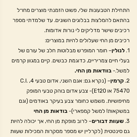
התחילת הטבעונות שלי, פשוט הזמנתי מוצרים מחו״ל
בהתאם להמלצות בבלוגים השונים. עד שלמדתי מספר
רכיבים שישר מדליקים לי נורות אדומות.
רכיבים מן החי שעלולים להיות במוצרים:
1.
לנולין
– חומר המופרש מבלוטות חלב של עורם של
בעלי חיים צמריריים, כדוגמת כבשים. קיים במגוון קרמים
למשל.-
בוודאות מן החי.
2.
קרמין
– (נקרא גם: אגם השני, אדום טבעי 4, C.I.
75470 או E120)- צבע אדום בוהק טבעי המופק
מחיפושיות. משמש כחומר צבע בעיקר באודמים (וגם
במשקאות! למשל קמפארי)-
בודאות מן החי
3.
שעוות דבורים
– לרוב מופקת מן החי, אך יכולה להיות
גם סינטטית (לקרליין יש מספר מסקרות המכילות שעוות