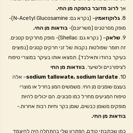
אך
לרוב מדובר בהפקה מן החי.
8.
גלוקוזאמין
– (נקרא גם: N-Acetyl Glucosamine)-
מופק מסרטנים (משריונם)-
בודאות מן החי.
9.
שלאק
– ( נקרא גם: Shellac)- מופק מחרקים קטנים.
זה חומר שפולטות נקבות של זני חרקים קטנים (נפוצים
בעיקר בהודו ותאילנד). תמצאו אותו בעיקר במוצרי טיפוח
לציפורניים ולשיער.
בוודאות מן החי
10.
sodium tallowate, sodium lardate
– אלה
בעצם שומנים מן החי. משמשים המון בחו״ל או מוצרי
טיפוח המגיעים מחו״ל כמו סבונים. הם יכולים להיות
מופקים משומן כבשים, שומן בקר וחיות רבות אחרות.-
בודאות מן החי.
כמו שכתבתי קודם, הפתרון שלי בהתחלה היה להיצמד