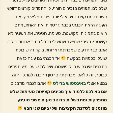
מים. ותפוזים הם במקרה מהפירות האהובים עליי. בזמן
שלכולם, תפוזים מזכירים חורף, לי התפוזים קורצים דווקא
כשמתחמם קצת. כשבא לי יותר פירות מלאי מיץ. את
העוגה הזאת הכנתי בכמה גרסאות. את האחת, אתם
רואים בתמונות. מקושטת, טעימה, חגיגית. את השניה לא
קישטתי. רציתי שהיא תשמש לי בכלל בתור ארוחת בוקר.
אתם כבר יודעים שמבחינתי ארוחת בוקר זה שיבולת
שועל. בכמויות בבקשה
אז הכנתי גם עוגה כזאת
בתבנית אינגליש קייק פשוטה. שיבולת שועל ומיץ תפוזים
לבוקר, זה קלאסי מבחינתי. סרטון ההכנה למתכון הזה
נמצא אצלי
באינסטוש ברילס
אתם לגמרי מוזמנים!
אם בא לכם ללמוד איך מכינים קציצות טעימות שלא
מתפרקות ומתבשלות ברוטב טעים משני סוגים,
מוזמנים לסדנת הקציצות שלי ביום שני הבא