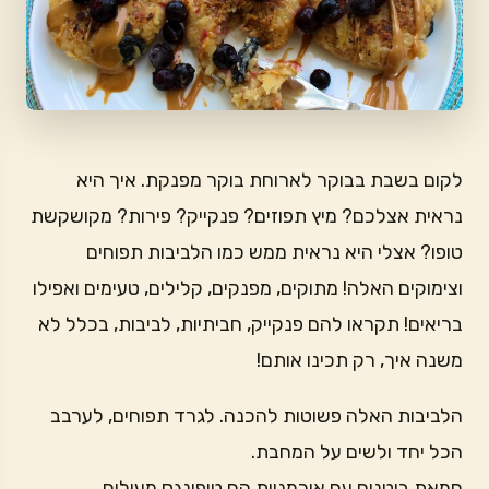
לקום בשבת בבוקר לארוחת בוקר מפנקת. איך היא
נראית אצלכם? מיץ תפוזים? פנקייק? פירות? מקושקשת
טופו? אצלי היא נראית ממש כמו הלביבות תפוחים
וצימוקים האלה! מתוקים, מפנקים, קלילים, טעימים ואפילו
בריאים! תקראו להם פנקייק, חביתיות, לביבות, בכלל לא
משנה איך, רק תכינו אותם!
הלביבות האלה פשוטות להכנה. לגרד תפוחים, לערבב
הכל יחד ולשים על המחבת.
חמאת בוטנים עם אוכמניות הם טופינגס מעולים