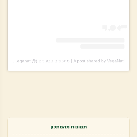
A post shared by VegaNati | מתכונים טבעונים (@theveganati)
תמונות מהמתכון