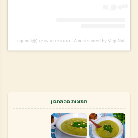
A post shared by VegaNati | מתכונים טבעונים (@theveganati)
תמונות מהמתכון