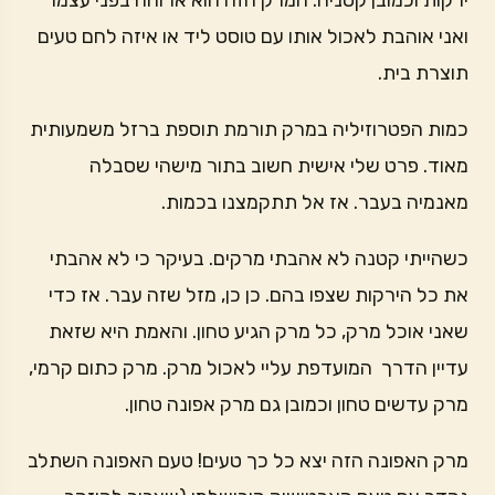
ירקות וכמובן קטניה. המרק הזה הוא ארוחה בפני עצמו
ואני אוהבת לאכול אותו עם טוסט ליד או איזה לחם טעים
תוצרת בית.
כמות הפטרוזיליה במרק תורמת תוספת ברזל משמעותית
מאוד. פרט שלי אישית חשוב בתור מישהי שסבלה
מאנמיה בעבר. אז אל תתקמצנו בכמות.
כשהייתי קטנה לא אהבתי מרקים. בעיקר כי לא אהבתי
את כל הירקות שצפו בהם. כן כן, מזל שזה עבר. אז כדי
שאני אוכל מרק, כל מרק הגיע טחון. והאמת היא שזאת
עדיין הדרך המועדפת עליי לאכול מרק. מרק כתום קרמי,
מרק עדשים טחון וכמובן גם מרק אפונה טחון.
מרק האפונה הזה יצא כל כך טעים! טעם האפונה השתלב