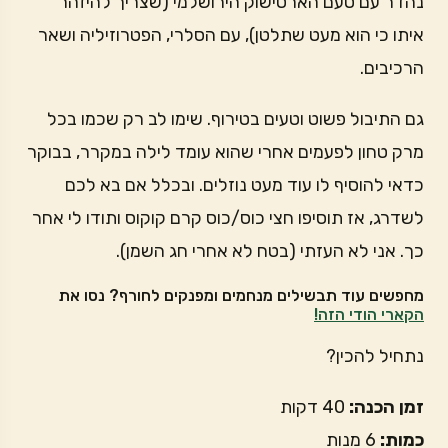
נהדר עם טעם הארטישוק הירושלמי (שצריך להיזהר
איתו כי הוא מעט שתלטן), עם הסלרי, הפטרוזיליה ושאר
הרכיבים.
גם התיבול פשוט וטעים בטירוף. שימו לב רק שכמו בכל
מרק טחון לפעמים אחרי שהוא עומד לילה במקרר, בבוקר
כדאי להוסיף לו עוד מעט נוזלים. ובכלל אם בא לכם
לשדרג, אז תוסיפו חצי כוס/כוס קרם קוקוס ותודו לי אחר
כך. אני לא העזתי (בטח לא אחרי חג השמן).
מחפשים עוד תבשילים מנחמים ומפנקים לחורף? נסו את
הקארי הודי הזה!
נתחיל להכין?
זמן הכנה:
40 דקות
כמות:
6 מנות