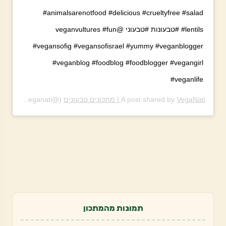
#animalsarenotfood #delicious #crueltyfree #salad
#lentils #טבעונות #טבעוני @veganvultures #fun
#vegansofig #vegansofisrael #yummy #veganblogger
#veganblog #foodblog #foodblogger #vegangirl
#veganlife
VegaNati | מתכונים טבעונים
A post shared by
(@theveganati) on
PDT
תמונות מהמתכון