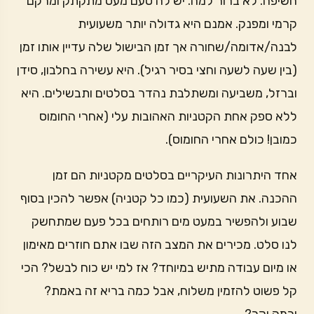
חשיפה. לא ברור למה. יש לה טעם מעט מתקתק ומרקם
קרמי ומפנק. אמנם היא גדולה יותר משעועית
לבנה/אדומה/שחורה אך זמן הבישול שלה עדיין אותו זמן
(בין שעה לשעה וחצי בסיר רגיל). היא עשירה בחלבון, סידן
וברזל, משביעה ומשתלבת נהדר בסלטים ותבשילים. היא
ללא ספק אחת הקטניות האהובות עלי (אחרי החומוס
כמובן! כולם אחרי החומוס).
אחד היתרונות העיקריים בסלטים מקטניות הם זמן
ההכנה. את השעועית (כמו כל קטניה) אפשר להכין בסוף
שבוע ולהפשיר במעט מים רותחים בכל פעם שמתחשק
לנו סלט. מכירים את המצב הזה שבו אתם חוזרים מאימון
או מיום עבודה מתיש במיוחד? אז למי יש כוח לבשל? הכי
קל פשוט להזמין משלוח, אבל כמה בריא זה באמת?