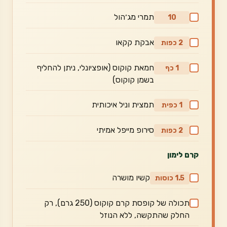
תמרי מג׳הול
10
אבקת קקאו
2 כפות
חמאת קוקוס (אופציונלי, ניתן להחליף
1 כף
בשמן קוקוס)
תמצית וניל איכותית
1 כפית
סירופ מייפל אמיתי
2 כפות
קרם לימון
קשיו מושרה
1.5 כוסות
תכולה של קופסת קרם קוקוס (250 גרם), רק
החלק שהתקשה, ללא הנוזל