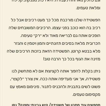
וגם כחלק מארוחה לעבודה. היא רכה, מפנקת, קלילה
ומלאת טעמים.
הפשטידה שלנו מורכבת מכל כך מעט רכיבים אבל כל
רכיב בה הוא כוכב בפני עצמו. הרכיבים המשובחים שלה
הופכים אותה גם לבריאה מאוד ולא ״רק״ טעימה.
הכרובית מלאה בסיבים תזונתיים והמון ויטמין c והגזר
מלא בבטא קרוטן. הפשטידה הזאת בזכות הרכיבים שלה
מזינה את הגוף בכל כך הרבה טוב!
ניתן בקלות להפוך אותה לקציצות אם לא מתחשק לנו
פשטידה, אך אני מעדיפה אותה ככה. אין צורך ״לקצץ״,
פשוט לשים בתבנית ולהכניס לתנור. מינימום מאמץ עם
מקסימום טעמים.
מחפשים עוד מתכון של פשטידה/ קיש גבינתי ומפנק? נסו