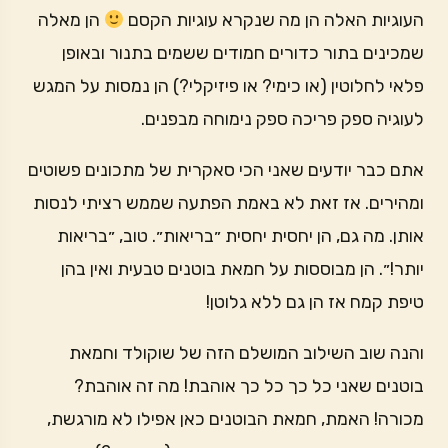
העוגיות האלה הן מה שנקרא עוגיות הקסם
הן מאלה
שמכינים בתור כדורים חמודים ששמים בתנור ובאופן
פלאי לחלוטין (או כימי? או פיזיקלי?) הן נמסות על המגש
לעוגיה ספק פריכה ספק נימוחה מבפנים.
אתם כבר יודעים שאני הכי סאקרית של מתכונים פשוטים
ומהירים. אז זאת לא באמת הפתעה שממש רציתי לנסות
אותן. מה גם, הן יחסית יחסית ״בריאות״. טוב, ״בריאות
יותר!״. הן מבוססות על חמאת בוטנים טבעית ואין בהן
טיפת קמח אז הן גם ללא גלוטן!
והנה שוב השילוב המושלם הזה של שוקולד וחמאת
בוטנים שאני כל כך כל כך אוהבת! מה זה אוהבת?
מכורה! האמת, חמאת הבוטנים כאן אפילו לא מורגשת,