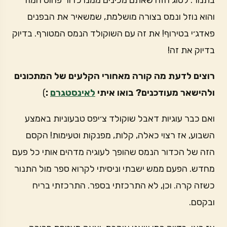
בתנור. לסוג הזה שאתם מכינים ממנו כדור פחוס חמוד
והוא נוזל ונמס בצורה מושלמת, שמשאיר את הבפנים
פאדג׳י בטירוף! את זה עם השוקולד הנמס המטורף. בדיוק
בדיוק את זה!
רוצים לדעת מה קורה מאחורי הקלעים של המתכונים
ולהישאר מעודכנים? בואו איתי
לאינסטגרם
:
)
ואם כבר עוגיות דאבל שוקולד צ׳יפס טבעוניות באמצע
השבוע, אז רצוי כאלה, קלות, מפנקות וטעימות! הקסם
הזה של הכדור הנמס שהופך לעוגיה מדהים אותי כל פעם
מחדש. הפעם ממש ישבתי וניסיתי לקרוא ספר מול התנור
כשזה קרה. וכן, לא התרכזתי בספר. התרכזתי בריח
ובקסם.