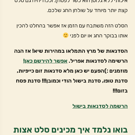
איכותי ללא גלוטן הוא כשר לפסח). וככה יהיה גם סלט
קצת יותר מיוחד על שולחן החג שלכם.
הסלט הזה משתבח עם הזמן אז אפשר בהחלט להכין
אותו בבוקר החג או יום לפני
הסדנאות של מרץ התמלאו במהירות שיא! אז הנה
הרשימה לסדנאות אפריל.
אפשר להירשם כאן!
מוזמנים :)הפעם יש כאן מלא סדנאות זום כייפיות,
סדנת טופו, סדנת בישול הודי וכמובן!!! סדנת פסח
בזום!!!
הרשמה לסדנאות בישול
בואו נלמד איך מכינים סלט אצות