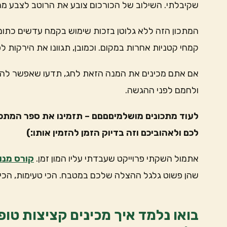
שקיבלתי. השילוב של הכורכום צובע את הרוטב לצבע מה
המתכון הזה ללא גלוטן בזכות שימוש בקמח עדשים כתומ
קמחי קטניות אחרות במקום. וכמובן, תגוונו את הירקות ל
אם אתם מכינים את המנה הזאת לחג, תדעו שאפשר להכין 
ולחמם לפני ההגשה.
לעוד מתכונים מושלמיםםםם – תזמינו את ספר המתכו
לכם ולאהוביכם וזה בדיוק הזמן להזמין
אותו:)
אתמול השקתי פרוייקט שעבדתי עליו המון זמן.
קורס מנו
שהן פשוט גלגל ההצלה שלכם במטבח. הכי טעימות, הכי ק
בואו נלמד איך מכינים קציצות טופ