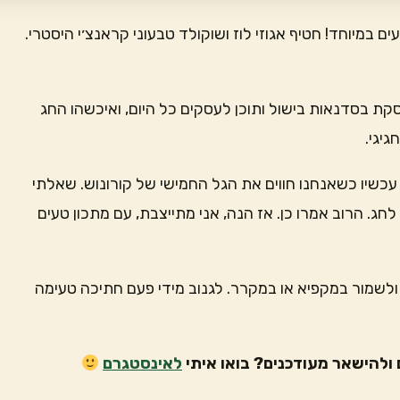
5 רכיבים לחטיף טעים במיוחד! חטיף אגוזי לוז ושוקולד טבעוני קראנצ׳י היסטרי.
ת בסדנאות בישול ותוכן לעסקים כל היום, ואיכשהו החג
גיגי.
 עכשיו כשאנחנו חווים את הגל החמישי של קורונוש. שאלתי
ג. הרוב אמרו כן. אז הנה, אני מתייצבת, עם מתכון טעים
לשמור במקפיא או במקרר. לגנוב מידי פעם חתיכה טעימה
ולהישאר מעודכנים? בואו איתי
לאינסטגרם