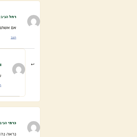
רחל
הגיב:
אם אשתמש 
הגב
i
ע
ה
כרמי
הגיב
נראה נהד