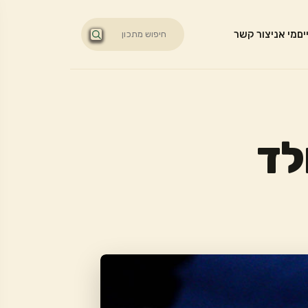
ים
מי אני
צור קשר
לד