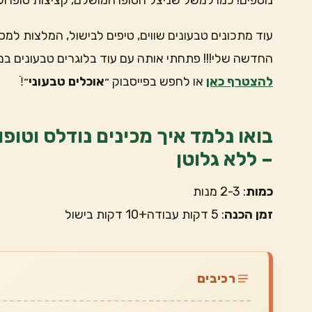
נוספים! כמו למשל שניצל הטופו המושלם, קציצות טופו וע
עוד מתכונים טבעונים שווים, טיפים לבישול, המלצות למס
החדשה שלי!!! פתחתי אותה עם עוד בלוגרים טבעונים במ
להצטרף כאן
או לחפש בפייסבוק ״
אוכלים טבעוני
״!ֿ
– ללא גלוטן
כמות
: 2-3 מנות
זמן הכנה
: 5 דקות עבודה+10 דקות בישול
רכיבים