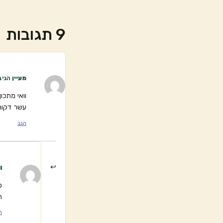
9 תגובות
מעיין
הגיב
וואי מתכו
עשר דקות 
הגב
i
כ
ה
ה