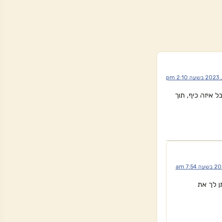
ל איזה כיף, תוך
ן לך את