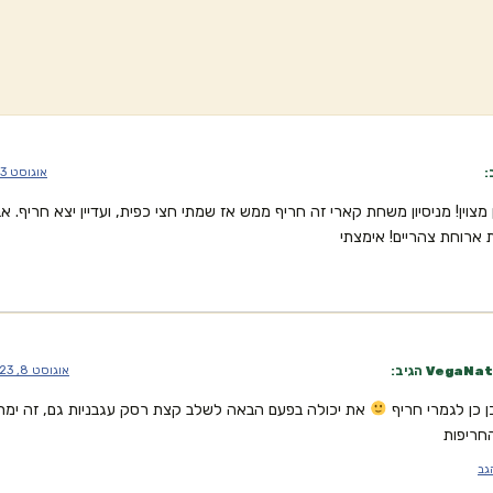
:
אוגוסט 3, 2023 בשעה 2:10 pm
ן מצוין! מניסיון משחת קארי זה חריף ממש אז שמתי חצי כפית, ועדיין יצא חריף. אב
ארוחת צהריים! אימצתי
VegaNat
הגיב:
אוגוסט 8, 2023 בשעה 7:54 am
ן כן לגמרי חריף
את יכולה בפעם הבאה לשלב קצת רסק עגבניות גם, זה ימת
חריפות
גב