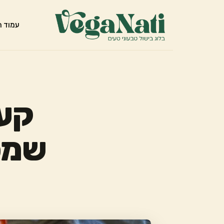
עמוד ה
קער
שמכי