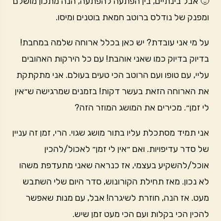
🙂 אבל בינתיים, בין הפתעה להפתעה, הנה מתכון מושלם
ומפנק של נודלס ברוטב חמאת בוטנים ומיסו.
על מי אני עובדת? יש כאן בכלל ארוחה שלמה במחבת!
בדיוק בדיוק כמו שאני אוהבת! עם כל הירקות האהובים
עליי, עם טופו ועם הרוטב הכי טעים בעולם. אני מתקתקת
את הארוחה הזאת בעשר דקות! בזמנים שמרגישה ש״אין
לי זמן״. מכירים את המושג המוזר הזה?
אני תמיד מסתכלת עליו בתור מושג שגוי. הרי, זמן זה עניין
של סדר עדיפויות. ואם ״אין לי זמן״ לאכול/להכין
אוכל/להשקיע בעצמי, אז כנראה שאני מתעדפת משהו
לא נכון. מאז תחילת הקורונוש, סדר היום שלי השתבש
מעט. אז הנה, חוזרת לשיגרה! אבל, עם מנות שאפשר
להכין הכי בקלות ועם הכי מעט זמן שיש.