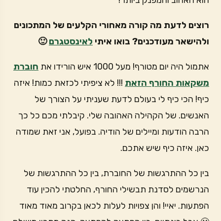
הוא האהוב והמפנק ביותר!
רוצים לדעת מה קורה מאחורי הקלעים של המתכונים
ולהישאר מעודכנים? בואו איתי
לאינסטגרם
🙂
אתמול היה יום מטורף! מעל 1000 איש הורידו את
חוברת
משקאות החורף הזאת
!!! לא ציפיתי לכזאת כמות! איזה
כיף! הכי כיף לי בעולם לדעת שעניתי על הצורך של
האנשים. של הקהילה האהובה שלי. קיבלתי מכם כל כך
הרבה הודעות ומיילים של הודיה. בפועל, אני זאת שמודה
כאן. איזה כיף שיש אתכם.
בין כל ההתרגשות של החוברת, בין כל ההתרגשות של
הנרשמים לסדנת תבשילי החורף, החלטתי להכין עוד
הפתעות. יאיי! והן צפויות לעלות לכאן בקרוב מאוד מאוד