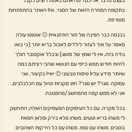
בעצם מדבר אליכם? מה אתם באמת רוצים לקבל
בתקופה המוזרה הזאת של הסגר. אז! האתר בהתפתחות
מטורפת.
נכנסה כבר הפינה של תור התזונאית 🙂 אוטוטו עולה
מאמר על איך לעזור לילדים לאכול בריא יותר (כי בואו
נודה בזה, אין לי שמץ של מושג) ובכלל אוקטובר הולך
להיות חודש ממש כייפי עם הנושא שהכי רציתם כמה
שיותר מידע עליו! טיפוח טבעוני 🙂 יאיי! בקיצור, אני
עסוקה. סגר? יש סגר? חוץ מקניות וטיול עם הכלבלבים,
אני לא ממש קמה מהמחשב/מהמטבח.
בכל מקרה, עם כל העיסוקים המעסיקים האלה, התחשק
לי משהו בריא וטעים. משהו מלא בירק ומלאן חמאת
בוטנים. משהו עם טופו. משהו עם כל הירקות האהובים