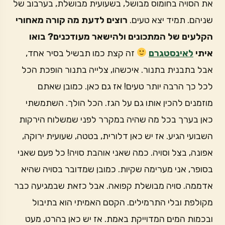
את הסויה בחומוס מבושל, בשעועית מבושלת, בערבוב של
שניהם. תמיד יצא טעים.
רוצים לדעת מה קורה מאחורי
הקלעים של המתכונים ולהישאר מעודכנים? בואו
איתי
לאינסטגרם
זה קצת כמו תבשיל בסיר אחד,
אבל בתבנית בתנור. איכשהו, צלייה בתנור הופכת הכל
לכל כך הרבה יותר טעים! אז גם כאן. כמובן שאתם
מוזמנים להכין אותו גם על הגז. הכל הולך. השתמשתי
כאן בערך בכל מה שהיה במקרר לפני שמשלוח הירקות
השבועי הגיע. אז יש כאן דלורית, בטטה, שעועית ירוקה,
אפונה, בצל וסויה. כמה שאני אוהבת סויה! כל פעם שאני
בסופר, אני מערימה שקיות. כמובן שמדובר בסויה שהיא
אדממה. סויה מבושלת קפואה. אבל כזאת שבמגיעה כבר
מקולפת ובלי התרמילים. הקסם האמיתי הוא בתיבול
ובכמות המים המדוייקת באמת. אז יש כאן בהרט, מעט