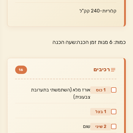
קלוריות-240 קק"ל
כמות: 6 מנות זמן הכנה:שעה הכנה
רכיבים
16
אורז מלא (השתמשתי בתערובת
1 כוס
צבעונית)
1 בצל
שום
2 שיני