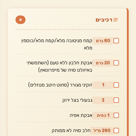
רכיבים
8
קמח מניטובה מלא/קמח מלא/כוסמין
80 גרם
מלא
אבקת חלבון ללא טעם (השתמשתי
20 גרם
באיזולט סויה של מייפרוטאין)
זוקיני מגורר (סחוט היטב מנוזלים)
1
גבעולי בצל ירוק
3
אבקת אפיה
1 כפית
חלב סויה לא ממותק
280 מ״ל