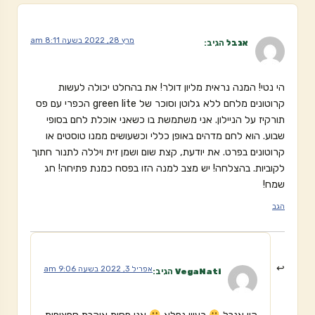
מרץ 28, 2022 בשעה 8:11 am
אנבל
הגיב:
הי נטי! המנה נראית מליון דולר! את בהחלט יכולה לעשות
קרוטונים מלחם ללא גלוטן וסוכר של green lite הכפרי עם פס
תורקיז על הניילון. אני משתמשת בו כשאני אוכלת לחם בסופי
שבוע. הוא לחם מדהים באופן כללי וכשעושים ממנו טוסטים או
קרוטונים בפרט. את יודעת, קצת שום ושמן זית ויללה לתנור חתוך
לקוביות. בהצלחה! יש מצב למנה הזו בפסח כמנת פתיחה! חג
שמח!
הגב
אפריל 3, 2022 בשעה 9:06 am
VegaNati
הגיב: