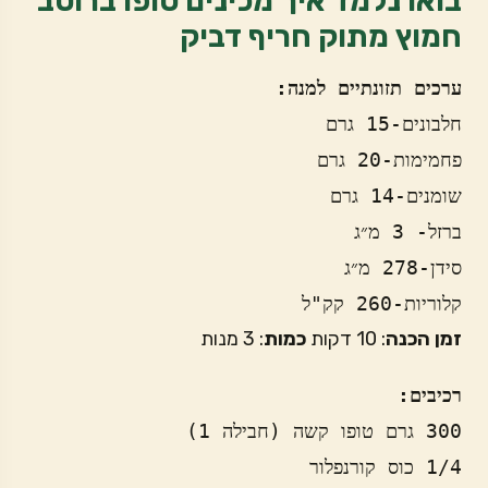
בואו נלמד איך מכינים טופו ברוטב
חמוץ מתוק חריף דביק
ערכים תזונתיים למנה:
חלבונים-15 גרם
פחמימות-20 גרם
שומנים-14 גרם
ברזל- 3 מ״ג 
סידן-278 מ״ג
קלוריות-260 קק"ל
זמן הכנה
: 10 דקות
כמות
: 3 מנות
רכיבים: