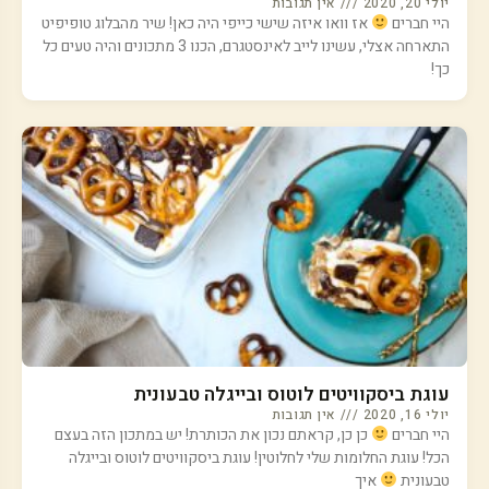
יולי 20, 2020
אין תגובות
היי חברים
אז וואו איזה שישי כייפי היה כאן! שיר מהבלוג טופיפיט
התארחה אצלי, עשינו לייב לאינסטגרם, הכנו 3 מתכונים והיה טעים כל
כך!
עוגת ביסקוויטים לוטוס ובייגלה טבעונית
יולי 16, 2020
אין תגובות
היי חברים
כן כן, קראתם נכון את הכותרת! יש במתכון הזה בעצם
הכל! עוגת החלומות שלי לחלוטין! עוגת ביסקוויטים לוטוס ובייגלה
טבעונית
איך