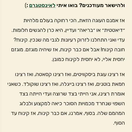
ולהישאר מעודכנים? בואו איתי
לאינסטגרם
:
)
אז אמנם העוגה הזאת, הכי רחוקה בעולם מלהיות
״דיאטטית״ או ״בריאה״ ועדיין, היא כרן להגשים חלומות.
עדי ואני התחלנו לזרוק רעיונות לגבי מה שנכין. קינוח?
חובה קינוח! אבל אם כבר קינוח, אז שיהיה מוגזם. מוגזם
יחסית אליי, לא יחסית לקינוח כמובן.
אז רצינו עוגת ביסקוויטים, ואז רצינו קסאטה, ואז רצינו
חמאת בוטנים, ואז רצינו בייגלה, ואז רצינו שוקולד. כשאני
אומרת רצינו, אני הייתי בצד שרוצה ועדי הייתה בצד
השפוי שנחרד מכמויות הסוכר כיאה למקצוע ולבלוג
המהמם שלה. בסוף, אמרנו, אם כבר קינוח, אז קינוח עד
הסוף.