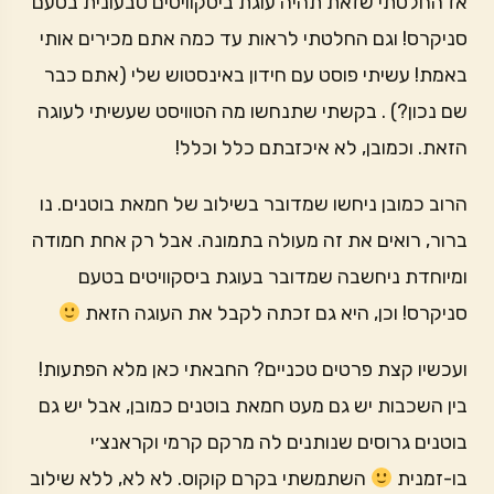
אז החלטתי שזאת תהיה עוגת ביסקוויטים טבעונית בטעם
סניקרס! וגם החלטתי לראות עד כמה אתם מכירים אותי
באמת! עשיתי פוסט עם חידון באינסטוש שלי (אתם כבר
שם נכון?) . בקשתי שתנחשו מה הטוויסט שעשיתי לעוגה
הזאת. וכמובן, לא איכזבתם כלל וכלל!
הרוב כמובן ניחשו שמדובר בשילוב של חמאת בוטנים. נו
ברור, רואים את זה מעולה בתמונה. אבל רק אחת חמודה
ומיוחדת ניחשבה שמדובר בעוגת ביסקוויטים בטעם
סניקרס! וכן, היא גם זכתה לקבל את העוגה הזאת
ועכשיו קצת פרטים טכניים? החבאתי כאן מלא הפתעות!
בין השכבות יש גם מעט חמאת בוטנים כמובן, אבל יש גם
בוטנים גרוסים שנותנים לה מרקם קרמי וקראנצ׳י
בו-זמנית
השתמשתי בקרם קוקוס. לא לא, ללא שילוב