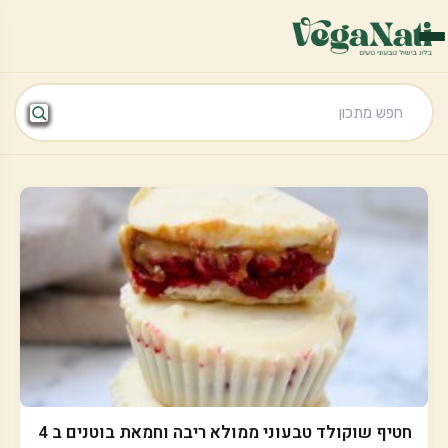
חטיף שוקולד טבעוני ממולא ריבה וחמאת בוטנים ב 4