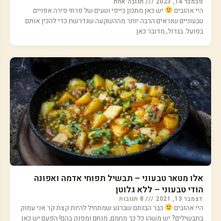
נובמבר 14, 2023
תגובה אחת
היי אהובים
יש כאן מתכון כייפי וטעים של פרחי פירה אפויים
טבעוניים שנראים הרבה יותר מההשקעה שנדרשת כדי להכין אותם
בפועל. בגדול, מדובר כאן
אלו מטאר טבעוני – תבשיל תפוחי אדמה ואפונה
הודי טבעוני – ללא גלוטן
דצמבר 13, 2021
8 תגובות
היי אהובים
כבר הבנתם שברגע שמתחיל להיות קצת קר אני עמוק
בתבשילים? יש משהו כל כך מחמם, מנחם ומפנק בהם! הפעם יש כאן