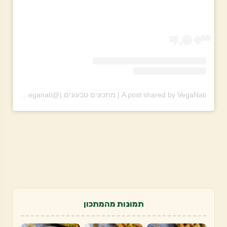
A post shared by VegaNati | מתכונים טבעונים (@theveganati)
תמונות מהמתכון