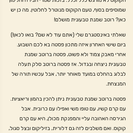
הקוקוס לא מורגש כלל וכלל. בזכות שמרי הבירה והלימון
שמוסיפים בסוף, טעם הקוקוס מנוטרל לחלוטין. מה כן יש
כאן? רוטב שמנת טבעונית מושלם!
שאלתי באינסטגרם שלי (אתם עוד לא שם? בואו לכאן!)
ביום שישי האחרון איזה מתכון פסטה בא לכם השבוע.
אחרי מאבק צמוד ולא פשוט, פסטה ברוטב שמנת
טבעונית ניצחה ובגדול. אז פסטה ברוטב סלק תעלה
לבלוג בהחלט במועד מאוחר יותר, אבל עכשיו תורה של
המנצחת.
פסטה ברוטב שמנת טבעונית ניתן להכין בהמון וריאציות.
עם קרם קשיו, עם טופו משי ואפילו עם כרובית. אבל
הגירסה האהובה עליי והמפנקת מכולן, היא עם קרם
קוקוס. ואם משלבים לזה גם דלורית, בזיליקום ובצל סגול,