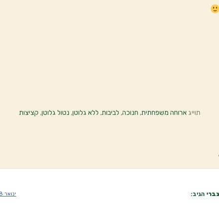
תוייג
ארוחה משפחתית
,
חנוכה
,
לביבות
,
ללא גלוטן
,
נטול גלוטן
,
קציצות
ברי
הגיב:
ינואר 8, 2021 בשעה 4:14 pm