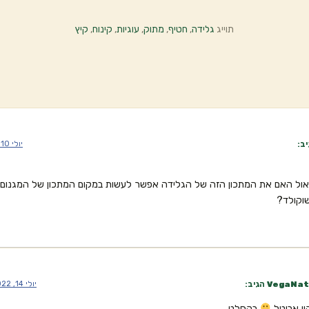
תוייג
גלידה
,
חטיף
,
מתוק
,
עוגיות
,
קינוח
,
קיץ
ב:
יולי 10, 2022 בשעה 6:54 pm
אול האם את המתכון הזה של הגלידה אפשר לעשות במקום המתכון של המגנום ב
שוקולד?
VegaNat
הגיב:
יולי 14, 2022 בשעה 5:08 am
יי אביטל
בהחלט