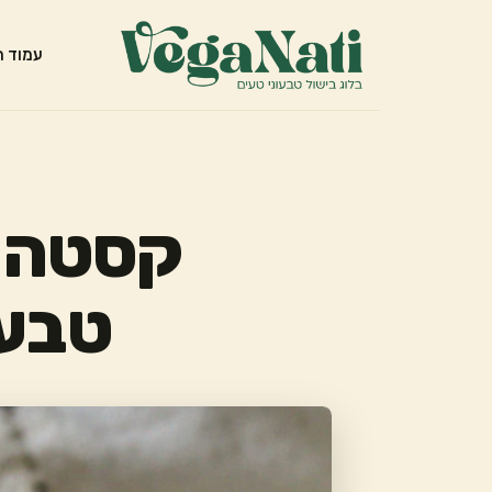
עמוד ה
קסטה ט
טבעו