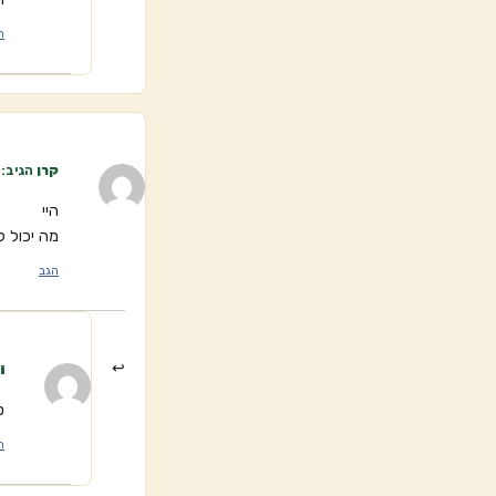
ה
קרן
הגיב:
היי
מה יכול 
הגב
i
ט
ה