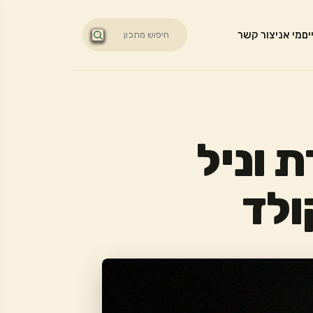
ים
מי אני
צור קשר
 וניל
ולד