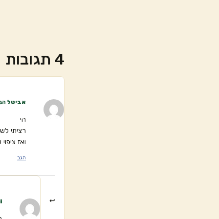
4 תגובות
אביטל
הגי
הי
רציתי לש
ואז ציפוי 
הגב
i
ה