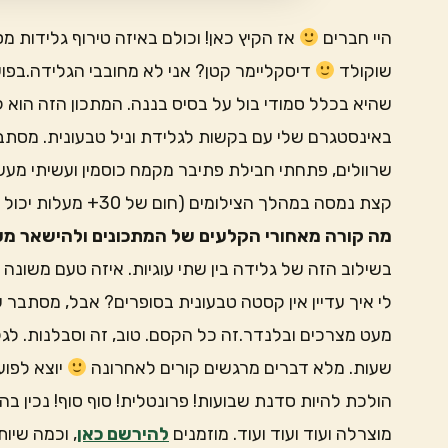
היי חברים
אז הקיץ כאן! וכולם באיזה טירוף גלידות מ
שוקולד
דיסקליימר קטן? אני לא מחובבי הגלידה.בפוע
שהיא בכלל סמודי בול על בסיס בננה. המתכון הזה הוא 
באינסטגרם שלי עם בקשות לגלידת וניל טבעונית. מסתב
שרוולים, פתחתי חבילת פתיבר מקמח כוסמין ועשיתי מע
קצת נמסה במהלך הצילומים (חום של 30+ מעלות יכול לעשות את זה).אבל יצאה הכי טעימה בעולם.
מה קורה מאחורי הקלעים של המתכונים ולהישאר מעו
בשילוב הזה של גלידה בין שתי עוגיות. איזה טעם משונה 
לי איך עדיין אין קסטה טבעונית בסופרים? אבל, מסתב
שעות. מלא דברים מרגשים קורים לאחרונה
מוצרלה ועוד ועוד ועוד. מוזמנים
להירשם כאן
, וכמה שיו