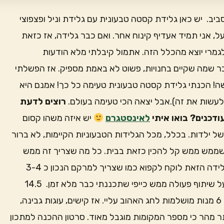
סביב. יש כאן גלידת קסטה טבעונית עם גלידת וניל ופצפוצי
ל, אני תמיד אעדיף קינוח אחר. ואם כבר גלידה, אז כזאת
לגמרי יוצא מהכלל הזה. אתמול קיבלתי מלא הודעות
ר שמה שקיים בחנויות, פשוט לא באמת מספיק. אז הפשלתי
שה! הכנתי גלידת קסטה טבעונית טעימה כל כך! אמנם היא
רוצים לדעת
דכנים? בואו איתי
לאינסטגרם
יש איזה משהו קסום
של ילדות. בכלל, מכל הגלידות הטבעוניות הקיימות, לא ברור
ר שממש ממש קל להכין כזאת בבית. כל מה שצריך זה ממש
מעט מצרכים ובלנדר.זה כל הקסם. טוב, זה וסבלנות. לגלידה הזאת לוקח לקפוא כמו שצריך למרקם הנכון כ 3-4
יוצא לפועל שיתוף פעולה ממש כייפי שתכננתי כבר מלא זמן. 14.5
הולכת להיות סדנת שבועות! פרונטלית! סוף סוף! נכין בה 6 מנות מושלמות לחג האהוב עליי. אז קישים, עוגות גבינה,
תר מהר כי מספר המקומות מוגבל מאוד. סרטון ההכנה למתכון