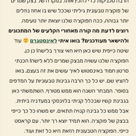
הרבה טכניקות כדי להכין אותו. במקרה של בצק שמרים
של פוקצ׳ה טבעונית גיליתי שככל שיש בו אחוז נוזלים
יותר גבוהה, ככה הפוקצ׳ה שלנו יוצאת יותר טעימה.
רוצים לדעת מה קורה מאחורי הקלעים של המתכונים
ולהישאר מעודכנים? בואו איתי
לאינסטגרם
עוד
שיטה כייפית שיש כאן היא האי צורך בלישה! כן כן,
הפוקצ׳ה שלנו עשויה מבצק שמרים ללא לישה! הכנתי
סרטון חמוד באינסטוש לאיך עושים את זה בעצם, בואו
להציץ שם. יש כל כך הרבה גבינות טבעוניות על המדפים
בסופר. המבחר השנה הוא ממש מטורף. השתמשתי כאן
בגבינת קשיו שבכלל קניתי בלוינסקי במעדניה ביתית.
אבל ממש כל גבינה קנויה תתאים. יש משהו כל כך כייפי
בבצק של פוקצ׳ה. הוא תמיד יוצא רך יותר. עם קראסט
כייפי. הפוקצ׳ה הטבעונית הזאת היא כל זאת ועוד.