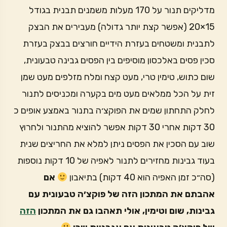
מדליקים תנור על 170 מעלות משמנים תבנית בגודל
15×20 (אפשר קצת יותר גדולה) מעבירים את הבצק
לתבנית ומשטחים בעזרת הידיים חורצים בבצק בעזרת
סכין פסים באלכסון מוסיפים בין הפסים גבינה טבעונית,
שום כתוש, טימין טרי, מעט קצח ומלח מזלפים מעט שמן
זית על הכל ממלאים מעט מים בקערה ומכניסים לתנור
לחלק התחתון שמים את הפוקצ׳ה בתנור באמצע אופים כ
30 דקות אחרי 30 דקות אפשר להוציא מהתנור ולחרוץ
שוב עם הסכין את הפסים ניתן למלא את החריצים שנית
בעוד גבינות מחזירים לתנור לאפיה של 10 דקות נוספות
(סה״כ זמן האפיה הוא 40 דקות) בתיאבון
אם
אהבתם את המתכון הזה של פוקצ׳ה טבעונית עם
גבינות, שום וטימין, אולי תאהבו גם את המתכון
הזה