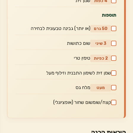
שמן זית
4 כפות
תוספות
(או יותר) גבינה טבעונית לבחירה
50 גרם
שום כתושות
3 שיני
טימין טרי
2 כפיות
שמן זית לשימון התבנית וזילוף מעל
מלח גס
מעט
קצח/שומשום שחור (אופציונלי)
הוראות הכנה