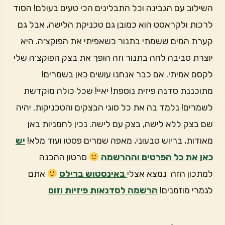
השילוב עם הגבינה וכל התבלינים הכי טעים בעולם! הסוד
לרכות ולקראסט הוא כמובן גם טכניקת הלישה, אבל גם
קערת המים ששמתי בתנור כשאפיתי את הפוקצ׳ה. היא
יוצרת סביבה לחה בתנור וזה הופך את בצק הפוקצ׳ה שלי
לקסם אמיתי. אם כבר אנחנו עושים כאן בשמרים!
מתוכננת סדנה פיזית נוספת! יאיי! שכל כולה מוקדשת
לשמרים! נלמד בה את כל סוגי הבצקים והטכניקות. יהיה
שם בצק ללא לישה, בצק עם לישה. נכין לחמניות באן
מאודות, בריוש טבעוני, מאפה שמרים פסטו ועוד מלא!
יש
כאן את כל הפרטים וההרשמה
סרטון ההכנה
למתכון הזה נמצא אצלי
באינסטוש ברילס
אתם
לגמרי מוזמנים!
הרשמה לסדנאות פיזיות וזום