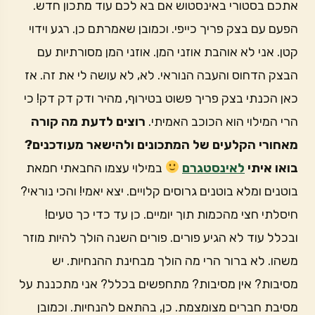
אתכם בסטורי באינסטוש אם בא לכם עוד מתכון חדש.
הפעם עם בצק פריך כייפי. וכמובן שאמרתם כן. רגע וידוי
קטן. אני לא אוהבת אוזני המן. אוזני המן מסורתיות עם
הבצק הדחוס והעבה הנוראי. לא, לא עושה לי את זה. אז
כאן הכנתי בצק פריך פשוט בטירוף, מהיר ודק דק דק! כי
הרי המילוי הוא הכוכב האמיתי.
רוצים לדעת מה קורה
מאחורי הקלעים של המתכונים ולהישאר מעודכנים?
בואו איתי
לאינסטגרם
במילוי עצמו החבאתי חמאת
בוטנים ומלא בוטנים גרוסים קלויים. יצא יאמי! והכי נוראי?
חיסלתי חצי מהכמות תוך יומיים. כן עד כדי כך טעים!
ובכלל עוד לא הגיע פורים. פורים השנה הולך להיות מוזר
משהו. לא ברור הרי מה הולך מבחינת ההנחיות. יש
מסיבות? אין מסיבות? מתחפשים בכלל? אני מתכננת על
מסיבת חברים מצומצמת. כן, בהתאם להנחיות. וכמובן