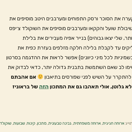
ה של 170 מעלות מניחים בקערה את הסוכר ורסק התפוחים ומערבבים היטב מוסיפים את
יבולת שועל והקקאו ומערבבים מוסיפים את השוקולד צ׳יפס
גודל 15X10 (אפשר גדולה יותר, שלי יצאו גבוהים) בנייר אפיה מעבירים את בלילת
ליקים עד לקבלת בלילה חלקה מזלפים בעזרת כפית את
מיניות לכל מיני כיוונים) אפשר לראות את ההדגמה בסרטון
בראוניז לתנור לאפיה של 25 דקות שימו לב שאם השתמשת בתבנית גדולה יותר, כדאי לבדוק את
אם אהבתם
לא גלוטן, אולי תאהבו גם את המתכון
הזה
של בראוניז
וייג
ארוחה חגיגית
,
ארוחה משפחתית
,
גבינה טבעונית
,
מתכון
,
קינוח
,
שבועות
,
שוקולד