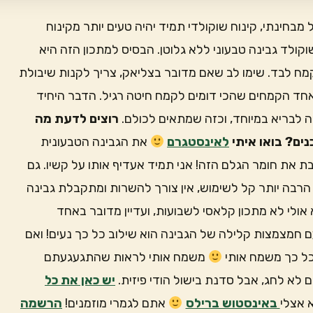
בחינתי, קינוח שוקולדי תמיד יהיה טעים יותר מקינוח
וקולד גבינה טבעוני ללא גלוטן. הבסיס למתכון הזה היא
קמח לבד. שימו לב שאם מדובר בצליאק, צריך לקנות שיבולת
אחד הקמחים שהכי דומים לקמח חיטה רגיל. הדבר היחיד
ה לבריא במיוחד, וכזה שמתאים לכולם.
רוצים לדעת מה
ים? בואו איתי
לאינסטגרם
את הגבינה הטבעונית
ת את חומר הגלם הזה! אני תמיד אעדיף אותו על קשיו. גם
 הרבה יותר קל לשימוש, אין צורך להשרות ומתקבלת גבינה
אולי לא מתכון קלאסי לשבועות, ועדיין מדובר באחד
ם חמצמצות קלילה של הגבינה הוא שילוב כל כך נעים! ואם
כל כך משמח אותי
משמח אותי לראות שהתגעגעתם
לא לחג, אבל סדנת בישול הודי פיזית.
יש כאן את כל
 אצלי
באינסטוש ברילס
אתם לגמרי מוזמנים!
הרשמה