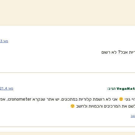
מאי 3, 2021 בשעה 11:57 am
יות אבל? לא רשום
VegaNat
הגיב:
מאי 4, 2021 בשעה 4:55 am
יי גוני
אני לא רושמת קלוריות
שם את המרכיבים והכמויות ולחשב
גב