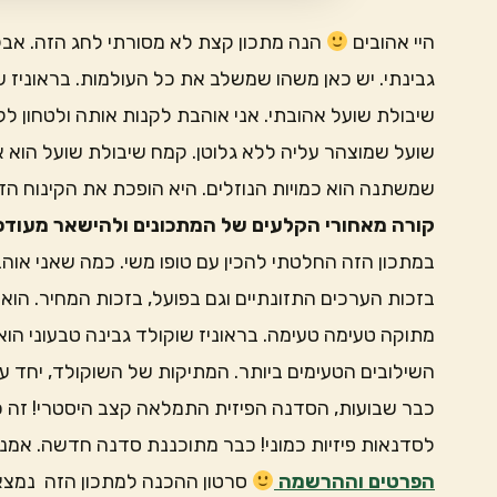
היי אהובים
הנה מתכון קצת לא מסורתי לחג הזה. אבל מ
גבינתי. יש כאן משהו שמשלב את כל העולמות. בראוניז ש
שיבולת שועל אהובתי. אני אוהבת לקנות אותה ולטחון ל
שועל שמוצהר עליה ללא גלוטן. קמח שיבולת שועל הוא 
שמשתנה הוא כמויות הנוזלים. היא הופכת את הקינוח הז
קורה מאחורי הקלעים של המתכונים ולהישאר מעודכנ
במתכון הזה החלטתי להכין עם טופו משי. כמה שאני אוהב
בזכות הערכים התזונתיים וגם בפועל, בזכות המחיר. הוא
מתוקה טעימה טעימה. בראוניז שוקולד גבינה טבעוני הוא 
השילובים הטעימים ביותר. המתיקות של השוקולד, יחד ע
כבר שבועות, הסדנה הפיזית התמלאה קצב היסטרי! זה 
לסדנאות פיזיות כמוני! כבר מתוכננת סדנה חדשה. אמנם 
הפרטים וההרשמה
סרטון ההכנה למתכון הזה נמצא