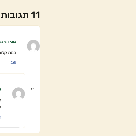
11 תגובות
גוני
הגיב:
כמה קלור
הגב
i
ה
ל
ה