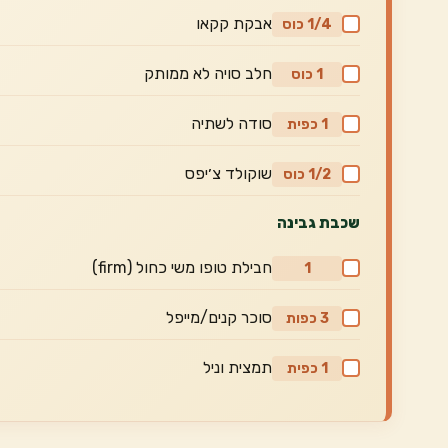
אבקת קקאו
1/4 כוס
חלב סויה לא ממותק
1 כוס
סודה לשתיה
1 כפית
שוקולד צ׳יפס
1/2 כוס
שכבת גבינה
חבילת טופו משי כחול (firm)
1
סוכר קנים/מייפל
3 כפות
תמצית וניל
1 כפית