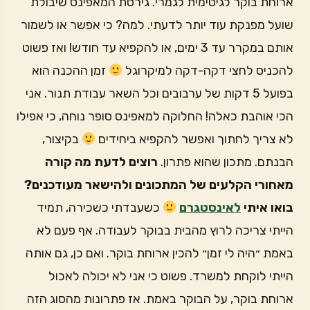
ארוחת בוקר לגיטימית לגמרי. גירסת המאפינס שיבולת
שועל מפנקת עוד יותר לדעתי. למה? כי אפשר או לשמור
אותם במקרר עד 3 ימים, או להקפיא עד חודש! ואז פשוט
להכניס לחצי דקה-דקה למיקרוגל
זמן ההכנה הוא
בפועל 5 דקות של ערבובים וכל השאר עבודת תנור. אני
הכי אוהבת כאלה! החלוקה למאפינס סופר נוחה, כי אפילו
לא צריך לחתוך ואפשר להקפיא ביחידים
בקיצור,
הבנתם. מתכון שהוא פתרון.
רוצים לדעת מה קורה
מאחורי הקלעים של המתכונים ולהישאר מעודכנים?
בואו איתי
לאינסטגרם
כשעבדתי כשכירה, תמיד
הייתי צריכה לרוץ מהבית בבוקר לעבודה. אף פעם לא
באמת ״היה לי זמן״ להכין ארוחת בוקר. ואם כן, גם אותה
הייתי לוקחת למשרד. פשוט כי אני לא יכולה לאכול
ארוחת בוקר, על הבוקר באמת. אז פתרונות מהסוג הזה