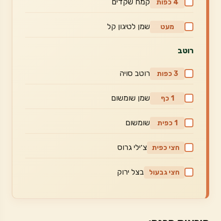
קמח שקדים
4 כפות
שמן לטיגון קל
מעט
רוטב
רוטב סויה
3 כפות
שמן שומשום
1 כף
שומשום
1 כפית
צ׳ילי גרוס
חצי כפית
בצל ירוק
חצי גבעול