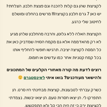
לקציצות שהן גם קלות להכנה וגם פצצת חלבון. הצלחתי!
יש כאן 7 גרם חלבון בקציצה!!! מרשים בהחלט ומושלם
לחיטוב שלי כרגע.
הקציצות האלה ללא גלוטן, והרבה מהחלבון שלהן מגיע
לא רק מהאדממה אלא גם מקמח הסויה שמדביק כאן את
כל המסה לקציצה יציבה. תרגישו חופשי להחליף אותו
בכל קמח קטניות אחר כמו עדשים או חומוס.
רוצים לדעת מה קורה מאחורי הקלעים של המתכונים
ולהישאר מעודכנים? בואו איתי
לאינסטגרם
כשרק עברתי לטבעונות, קציצות מבחינתי היו סרט. הן
התפרקו לי. הן יצאו חסרות טעם. הן יצאו יבשות. נצמדתי
לקציצות ירק כי זה היה הכי קל ולא התפקשש.