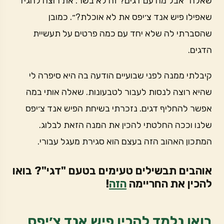
שאלה ״אבל מה עם דגים? זה לא בשר. את רוצה להגיד
שאפילו פיש אנד צ׳יפס את לא אוכלת?״. כמובן
שהסברתי לה שלא יחד עם כמה פרטים על תעשיית
הדגים.
קיבלתי ממנה לפני שבועיים הודעה בה היא סיפרה לי
שהיא רוצה לנסות לעבור לטבעונות. שאלה אותי במה
אפשר להחליף דגים. נזכרתי בשיחת הפיש אנד צ׳יפס
שלנו וככה החלטתי להכין את המנה הזאת לבלוג.
המתכון האהוב הזה בעצם הוא סגירת מעגל עבורי.
אוהבים תבשילים טעימים בטעם "דגי"? בואו
להכין את החריימה
הזה
!
בואו נלמד להכין פיש אנד צ׳יפס