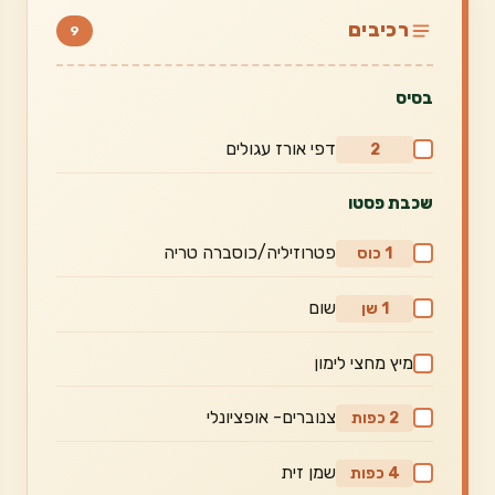
רכיבים
9
בסיס
דפי אורז עגולים
2
שכבת פסטו
פטרוזיליה/כוסברה טריה
1 כוס
שום
1 שן
מיץ מחצי לימון
צנוברים- אופציונלי
2 כפות
שמן זית
4 כפות