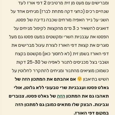
ומברישים עם מעט מן זית מרטיבים 2 דפי אורז לעד
שנהיים רכים (כחצי דקה מתחת לברז) מניחים אחד על
השני על נייר האפיה מורחים שכבה נדיבה של פסטו,
דואגים להשאיר כ 3 ס״מ מהקצוות לקיפול מניחים על
הפסטו את עגבניות השרי ומקשטים במעט פסטו גם מעל
סוגרים את קצוות דפי האורז לצורת עיגול מברישים את
דפי האורז בשמן זית (לא לחסוך כאן) מקשטם בקצח
ושבבי בצל מכניסים לתנור לאפיה של 25-30 דקות
כשמוכן מוציאים מהתנור ומניחים להתקרר לחלוטין על
השיש בתיאבון
אם אהבתם את המתכון הזה של
גאלט פסטו ועגבניות שרי טבעוני ללא גלוטן, אולי
תאהבו גם את המתכון
הזה
של גאלט פסטו, צנוברים
וגבינות. הבצק שלו מתאים כמובן גם למתכון הזה
במקום דפי האורז.