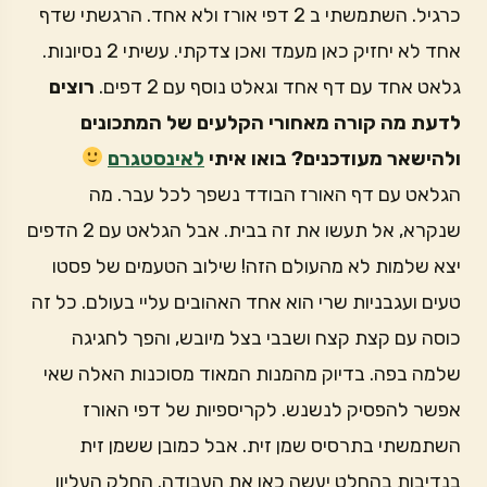
כרגיל. השתמשתי ב 2 דפי אורז ולא אחד. הרגשתי שדף
אחד לא יחזיק כאן מעמד ואכן צדקתי. עשיתי 2 נסיונות.
גלאט אחד עם דף אחד וגאלט נוסף עם 2 דפים.
רוצים
לדעת מה קורה מאחורי הקלעים של המתכונים
ולהישאר מעודכנים? בואו איתי
לאינסטגרם
הגלאט עם דף האורז הבודד נשפך לכל עבר. מה
שנקרא, אל תעשו את זה בבית. אבל הגלאט עם 2 הדפים
יצא שלמות לא מהעולם הזה! שילוב הטעמים של פסטו
טעים ועגבניות שרי הוא אחד האהובים עליי בעולם. כל זה
כוסה עם קצת קצח ושבבי בצל מיובש, והפך לחגיגה
שלמה בפה. בדיוק מהמנות המאוד מסוכנות האלה שאי
אפשר להפסיק לנשנש. לקריספיות של דפי האורז
השתמשתי בתרסיס שמן זית. אבל כמובן ששמן זית
בנדיבות בהחלט יעשה כאן את העבודה. החלק העליון