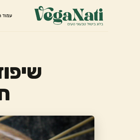
עמוד ה
שיפוד
חמ