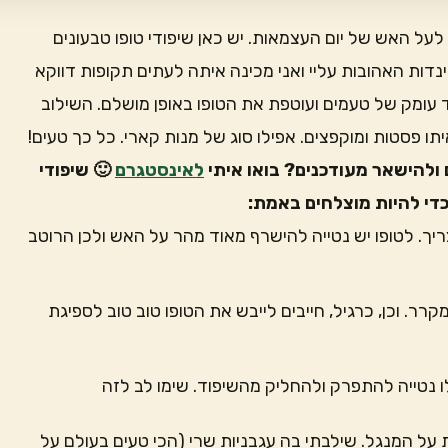
לעל האש של יום העצמאות. יש כאן שיפודי טופו טבעונים
דות האהובות עליי ואני מכינה איתה לעתים תקופות דווקא
 עומק של טעמים ועוטפת את הטופו באופן מושלם. השילוב
תו פסטות ומוקפצים. אפילו סוג של מנות קארי. כל כך טעים!
ולהישאר מעודכנים? בואו איתי
לאינסטגרם
🙂
שיפודי
 כדי להיות מוצלחים באמת:
ריך. לטופו יש נטייה להישרף מאוד מהר על האש ולכן הרוטב
ר. וכן, כרגיל, חייבים לייבש את הטופו טוב טוב לספיגת
ו נטייה להתפרק ולהחליק מהשיפוד. שימו לב לזה
על המנגל. שילבתי בה עגבניות שרי (הכי טעים בעולם על