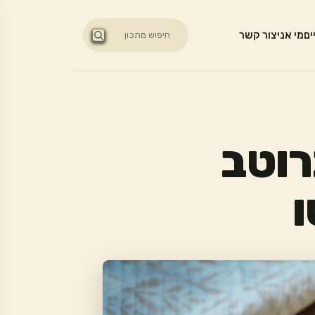
ים
מי אני
צור קשר
רוטב
ו