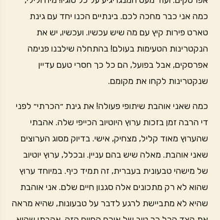
אפרסקים. ועוד מעט המנגו יגיע על כל סוגיו! מיה ולילי,
כמה אני כבר מחכה לכם. בינתיים הכנו יחד עם גינת
טארט פירות קיץ עם מה שיש עכשיו. ועכשיו, יש את
הנקטרינות הטעימות בעולם! בהתחלה שילבנו פנימה
אפרסקים, אבל בפועל, הם כל כך חסרי טעם עדיין
שנקטרינות לקחו את מקומם.
כמה שאני אוהבת שיתופי פעולה! את גינת ״הכרתי״ לפני
די הרבה זמן בזכות ערוץ היוטיוב הכייפי שלה. אהבתי
שהערוץ מאוד קליל, מצחיק, אישי. בדיוק מסוג הערוצים
שאני אוהבת. מאלה שיש בהם עניין. ובכלל, ערוץ יוטיוב
של מישהי טבעונית בעברית, זה תמיד כיף. במיוחד ערוץ
שהוא לא רק מתכונים אלה סגנון חיים שלם. אני אוהבת
שהיא לא מתביישת לרגע לדבר על טבעונות, שהיא מראה
את הצד הכל כך טוב של אורח החיים הזה. אהבתי שהיא