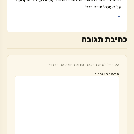
הוספתי פירות כמו שזיפים ותאנים ויצא מעולה! בעלי צליאקי ועף
על העוגה! תודה רבה!
הגב
כתיבת תגובה
האימייל לא יוצג באתר.
שדות החובה מסומנים
*
התגובה שלך
*