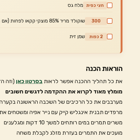
מלח גס
חצי כפית
שוקולד מריר 85% מוצקי קקאו לפחות (אם הוא מריר מידי אפשר לדלל עם מעט סילאן להמתקה נוספת)
300
שמן זית
2 כפות
הוראות הכנה
את כל תהליך ההכנה אפשר לראות
בסרטון כאן
(וזה הז
מומלץ מאוד לקרוא את ההקדמה לדגשים חשובים
מערבבים את כל הרכיבים של השכבה הראשונה בקערה ו
מרפדים תבנית אינגליש קייק עם נייר אפיה ומשטחים א
משרים תמרים במים רותחים למשך 10 דקות ומגלענים
מועכים את התמרים בעזרת מזלג לקבלת משחה