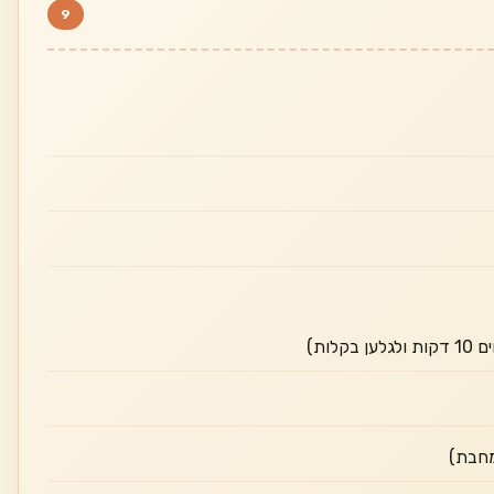
9
לות)
מחבת)