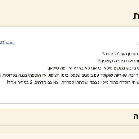
ת
דצמבר 23, 2024 בשעה 4:16 pm
 מתכון מעולה! תודה!!
מרשים בצורה קיצונית!!
דבש במקום סילאן כי אני לא בארץ ואין פה סילאן.
הרבה שאריות שוקולד עם בוטנים שנפלו בזמן הציפוי, אז הוספתי בננה בפרוסות ו
תי רולדה בתוך ניילון נצמד ושלחתי לפריזר. יצא גם מדהים. 2 במחיר אחד!
ה