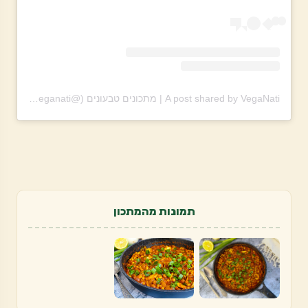
A post shared by VegaNati | מתכונים טבעונים (@theveganati)
תמונות מהמתכון