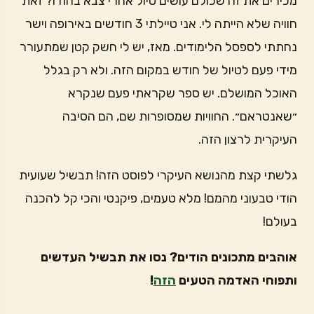
מכירים את זה שכולם עושים טיול אחרי צבא בהודו? זאת
חוויה שלא הייתה לי. אני טיילתי 3 חודשים באירופה וישר
נחתתי לספסל הלימודים. מאז, יש לי חשק קטן שמתעורר
מידי פעם לטיול של חודש במקום הזה. ולא רק בגלל
האוכל המושלם. יש ספר שקראתי פעם שנקרא
״שאנטראם״. החוויות שמסופרות שם, הם הסיבה
העיקרית לרצון הזה.
גלשתי קצת מהנושא העיקרי לפוסט הזה! תבשיל שעועית
הודי טבעוני מהמם! מלא טעמים, פיקנטי והכי קל להכנה
בעולם!
אוהבים מתכונים הודים? נסו את תבשיל העדשים
ותפוחי האדמה הטעים
הזה
!