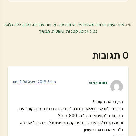
תוייג
אחרי אימון
,
ארוחה משפחתית
,
ארוחת ערב
,
ארוחת צהריים
,
חלבון
,
ללא גלוטן
,
נטול גלוטן
,
קטניות
,
שעועית
,
תבשיל
0 תגובות
מרץ 3, 2019 בשעה 2:06 pm
נאוה
הגיב:
היי, נראה מעולה!
רק כדי לוודא – כשאת כותבת "קופסת עגבניות מרוסקות" את
מתכוונת לקופסאות של ה-800 גרם?
וכמה קריטי/דומיננטי הפפריקה המעושנת? כי בגדול אני לא
כ"כ אוהבת טעם מעושן