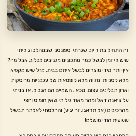
זה התחיל בתור יום שגרתי וספונטני שבמהלכו גיליתי
שיש לי זמן לבשל כמה מתכונים מגניבים לבלוג. אבל מה?
אין יותר מידי מוצרים לבשל איתם בבית. מזל שיש מקפיא
מלא קטניות, מזווה מלא קופסאות של עגבניות מרוסקות
וארון תבלינים עצום. מכאן, השמיים הם הגבול. אז בניתי
על צ׳אנה דאל ומהר מאוד גיליתי שאין חומוס וחצי
מהרכיבים (אל תדאגו, זה יגיע) והחלטתי לאלתר תבשיל
שעועית הודי מושלם!
המתכון הזה הוא בדיוק מאותם המתכונים שבהם לא