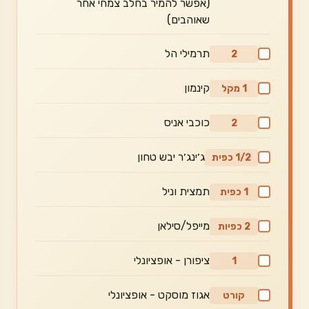
(אפשר להמיר בחלב צמחי אחר
שאוהבים)
תרמילי הל
2
קינמון
1 מקל
כוכבי אניס
2
ג׳ינג׳ר יבש טחון
1/2 כפית
תמצית וניל
1 כפית
מייפל/סילאן
2 כפיות
ציפורן - אופציונלי
1
אגוז מוסקט - אופציונלי
קורט