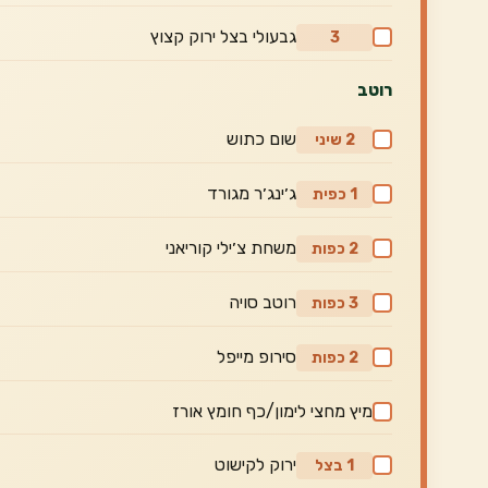
גבעולי בצל ירוק קצוץ
3
רוטב
שום כתוש
2 שיני
ג׳ינג׳ר מגורד
1 כפית
משחת צ׳ילי קוריאני
2 כפות
רוטב סויה
3 כפות
סירופ מייפל
2 כפות
מיץ מחצי לימון/כף חומץ אורז
ירוק לקישוט
1 בצל