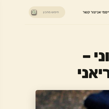
ים
מי אני
צור קשר
י –
יאני