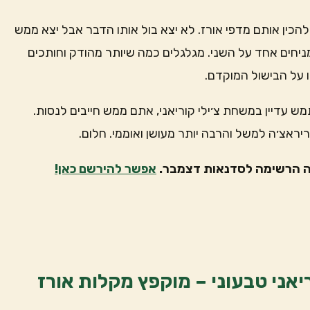
ין אותם מדפי אורז. לא יצא בול אותו הדבר אבל יצא ממש
ם את זה? מרטיבים מעט 2 דפי אורז. מניחים אחד על השני. מגלגלים כמה שיותר מהודק וחותכים
ו על הבישול המוקדם.
ש עדיין במשחת צ׳ילי קוריאני, אתם ממש חייבים לנסות.
אצ׳ה למשל והרבה יותר מעושן ואוממי. חלום.
ה הרשימה לסדנאות דצמבר.
אפשר להירשם כאן!
ריאני טבעוני – מוקפץ מקלות אורז