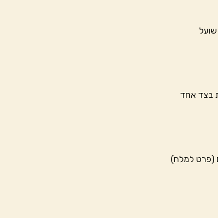
שועל
ם (פרט למלח)