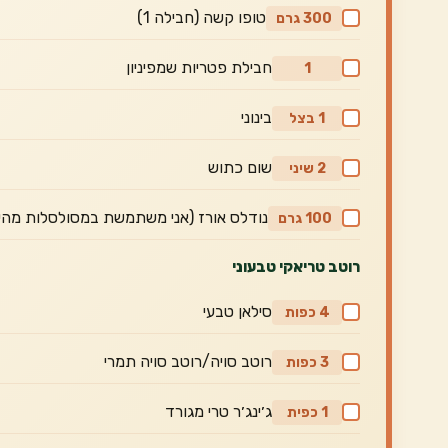
טופו קשה (חבילה 1)
300 גרם
חבילת פטריות שמפיניון
1
בינוני
1 בצל
שום כתוש
2 שיני
נודלס אורז (אני משתמשת במסולסלות מהי
100 גרם
רוטב טריאקי טבעוני
סילאן טבעי
4 כפות
רוטב סויה/רוטב סויה תמרי
3 כפות
ג׳ינג׳ר טרי מגורד
1 כפית