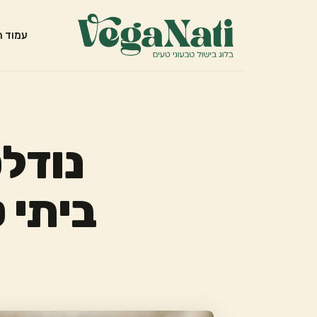
עמוד ה
נודלס